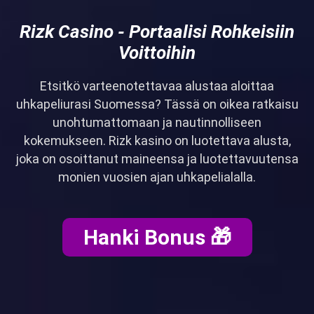
Rizk Casino - Portaalisi Rohkeisiin
Voittoihin
Etsitkö varteenotettavaa alustaa aloittaa
uhkapeliurasi Suomessa? Tässä on oikea ratkaisu
unohtumattomaan ja nautinnolliseen
kokemukseen. Rizk kasino on luotettava alusta,
joka on osoittanut maineensa ja luotettavuutensa
monien vuosien ajan uhkapelialalla.
Hanki Bonus 🎁